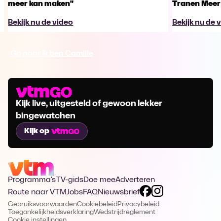
meer kan maken"
Tranen Meer
Bekijk nu de video
Bekijk nu de 
Ga naar Ik ben Camille
Kijk live, uitgesteld of gewoon lekker
bingewatchen
Kijk op
Programma's
TV-gids
Doe mee
Adverteren
Route naar VTM
Jobs
FAQ
Nieuwsbrief
Gebruiksvoorwaarden
Cookiebeleid
Privacybeleid
Toegankelijkheidsverklaring
Wedstrijdreglement
Cookie instellingen