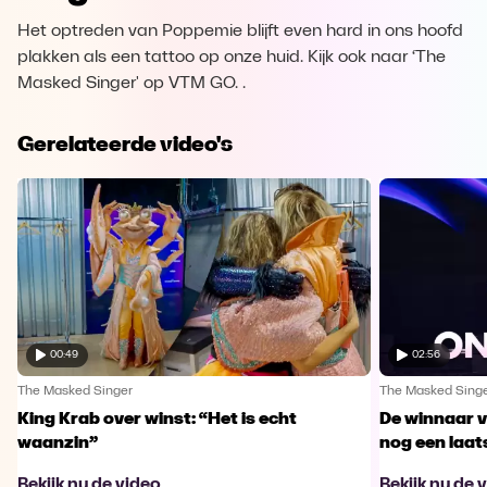
Het optreden van Poppemie blijft even hard in ons hoofd
plakken als een tattoo op onze huid. Kijk ook naar ‘The
Masked Singer' op VTM GO. .
Gerelateerde video's
00:49
02:56
The Masked Singer
The Masked Sing
King Krab over winst: “Het is echt
De winnaar 
waanzin”
nog een laa
Bekijk nu de video
Bekijk nu de 