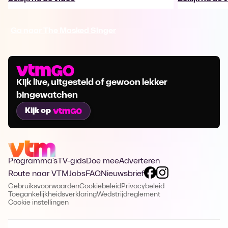
Ga naar The Masked Singer
Kijk live, uitgesteld of gewoon lekker
bingewatchen
Kijk op
Programma's
TV-gids
Doe mee
Adverteren
Route naar VTM
Jobs
FAQ
Nieuwsbrief
Gebruiksvoorwaarden
Cookiebeleid
Privacybeleid
Toegankelijkheidsverklaring
Wedstrijdreglement
Cookie instellingen