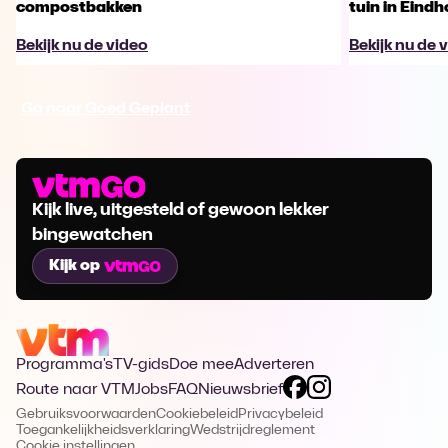
compostbakken
tuin in Eindh
Bekijk nu de video
Bekijk nu de 
Ga naar Goed Geplant
Kijk live, uitgesteld of gewoon lekker
bingewatchen
Kijk op
Programma's
TV-gids
Doe mee
Adverteren
Route naar VTM
Jobs
FAQ
Nieuwsbrief
Gebruiksvoorwaarden
Cookiebeleid
Privacybeleid
Toegankelijkheidsverklaring
Wedstrijdreglement
Cookie instellingen