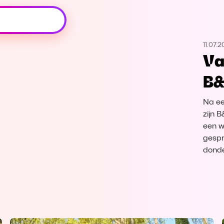
Oeps, browser niet ondersteund
11.07.
Voor je onze programma's gaat ontdekken,
Va
best je browser updaten of hieronder één
van de ondersteunde browsers
B&
downloaden.
Na ee
Google Chrome
Download
zijn 
een w
Firefox
Download
gespr
donde
Safari
Download
Microsoft Edge
Download
Opera
Download