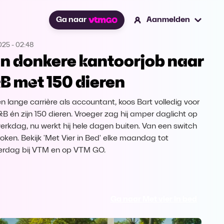
Ga naar
Aanmelden
2025
-
02:48
n donkere kantoorjob naar
B met 150 dieren
n lange carrière als accountant, koos Bart volledig voor
B&B én zijn 150 dieren. Vroeger zag hij amper daglicht op
erkdag, nu werkt hij hele dagen buiten. Van een switch
oken. Bekijk 'Met Vier in Bed' elke maandag tot
rdag bij VTM en op VTM GO.
Ga naar Met vier in bed