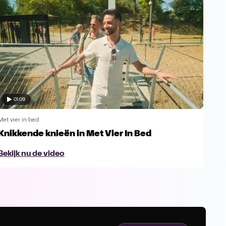
01:09
Met vier in bed
Met v
Knikkende knieën in Met Vier In Bed
Fra
in 
Bekijk nu de video
Bek