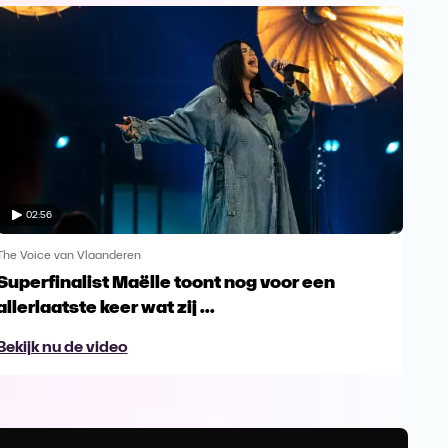
02:56
The Voice van Vlaanderen
The 
Superfinalist Maëlle toont nog voor een
Het
allerlaatste keer wat zij ...
Vl
Bekijk nu de video
Bek