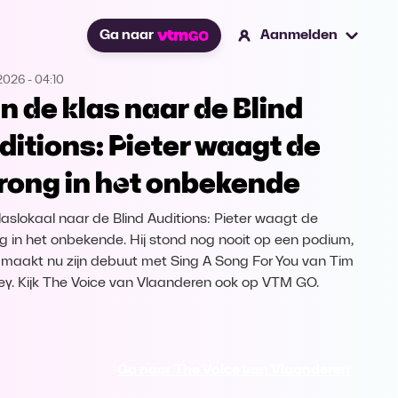
Ga naar
Aanmelden
2026
-
04:10
n de klas naar de Blind
ditions: Pieter waagt de
rong in het onbekende
laslokaal naar de Blind Auditions: Pieter waagt de
g in het onbekende. Hij stond nog nooit op een podium,
maakt nu zijn debuut met Sing A Song For You van Tim
ey. Kijk The Voice van Vlaanderen ook op VTM GO.
Ga naar The Voice van Vlaanderen