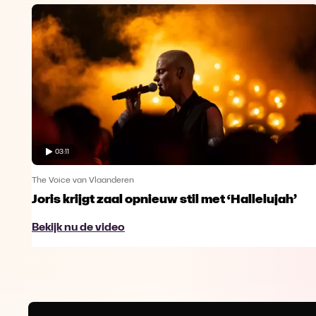
03:11
The Voice van Vlaanderen
Joris krijgt zaal opnieuw stil met ‘Hallelujah’
Bekijk nu de video