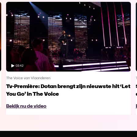
03:42
The Voice van Vlaanderen
Tv-Première: Dotan brengt zijn nieuwste hit ‘Let
You Go’ in The Voice
Bekijk nu de video