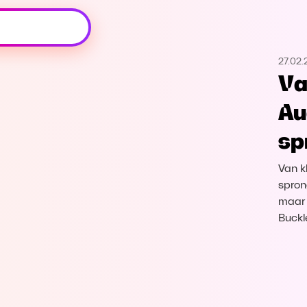
Oeps, browser niet ondersteund
27.02.
Voor je onze programma's gaat ontdekken,
Va
best je browser updaten of hieronder één
van de ondersteunde browsers
Au
downloaden.
sp
Google Chrome
Download
Van k
Firefox
Download
spron
maar 
Buckl
Safari
Download
Microsoft Edge
Download
Opera
Download