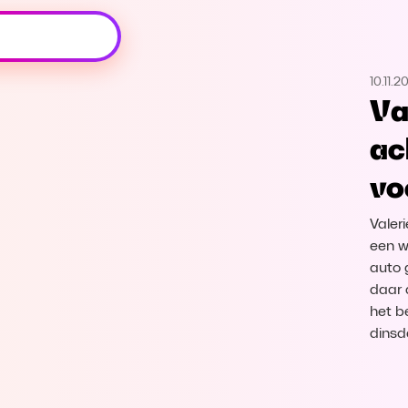
Oeps, browser niet ondersteund
10.11.2
Voor je onze programma's gaat ontdekken,
Va
best je browser updaten of hieronder één
van de ondersteunde browsers
ac
downloaden.
vo
Google Chrome
Download
Valer
Firefox
Download
een w
auto 
daar 
Safari
Download
het b
dinsd
Microsoft Edge
Download
Opera
Download