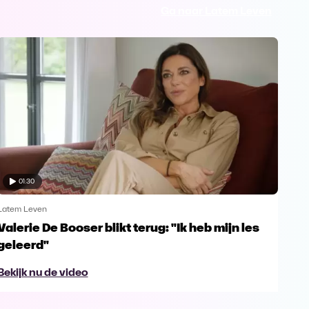
Ga naar Latem Leven
01:30
Latem Leven
Late
Valerie De Booser blikt terug: "Ik heb mijn les
De 
geleerd"
Bek
Bekijk nu de video