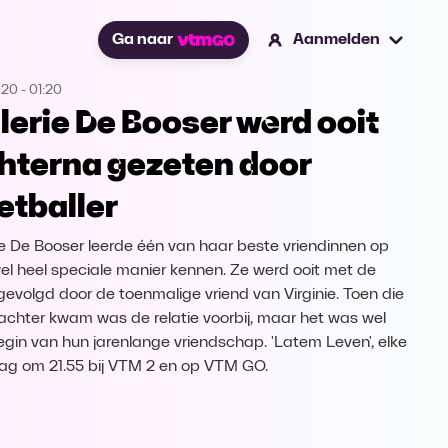
Ga naar
Aanmelden
020
-
01:20
lerie De Booser werd ooit
hterna gezeten door
etballer
ie De Booser leerde één van haar beste vriendinnen op
el heel speciale manier kennen. Ze werd ooit met de
gevolgd door de toenmalige vriend van Virginie. Toen die
achter kwam was de relatie voorbij, maar het was wel
egin van hun jarenlange vriendschap. 'Latem Leven', elke
ag om 21.55 bij VTM 2 en op VTM GO.