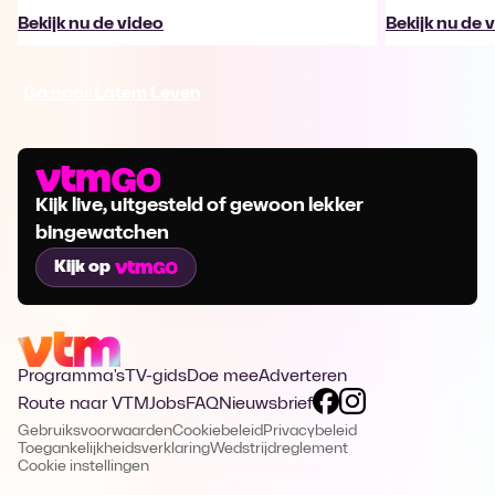
Bekijk nu de video
Bekijk nu de 
Ga naar Latem Leven
Kijk live, uitgesteld of gewoon lekker
bingewatchen
Kijk op
Programma's
TV-gids
Doe mee
Adverteren
Route naar VTM
Jobs
FAQ
Nieuwsbrief
Gebruiksvoorwaarden
Cookiebeleid
Privacybeleid
Toegankelijkheidsverklaring
Wedstrijdreglement
Cookie instellingen