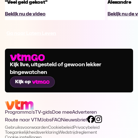
"Veel geld gekost"
Alexandre
Bekijk nu de video
Bekijk nu de 
Ga naar Latem Leven
Kijk live, uitgesteld of gewoon lekker
bingewatchen
Kijk op
Programma's
TV-gids
Doe mee
Adverteren
Route naar VTM
Jobs
FAQ
Nieuwsbrief
Gebruiksvoorwaarden
Cookiebeleid
Privacybeleid
Toegankelijkheidsverklaring
Wedstrijdreglement
Cookie instellingen