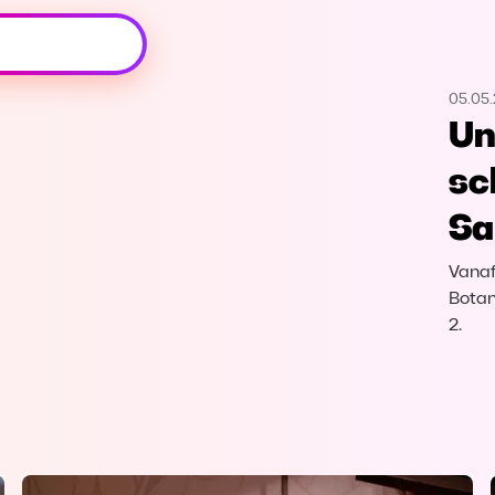
Oeps, browser niet ondersteund
05.05
Voor je onze programma's gaat ontdekken,
Un
best je browser updaten of hieronder één
van de ondersteunde browsers
sc
downloaden.
Sa
Google Chrome
Download
Vanaf
Firefox
Download
Botan
2.
Safari
Download
Microsoft Edge
Download
Opera
Download