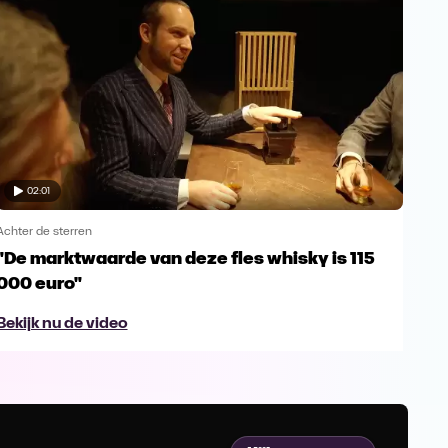
02:01
Achter de sterren
Achte
"De marktwaarde van deze fles whisky is 115
Ger
000 euro"
Her
Bekijk nu de video
Bek