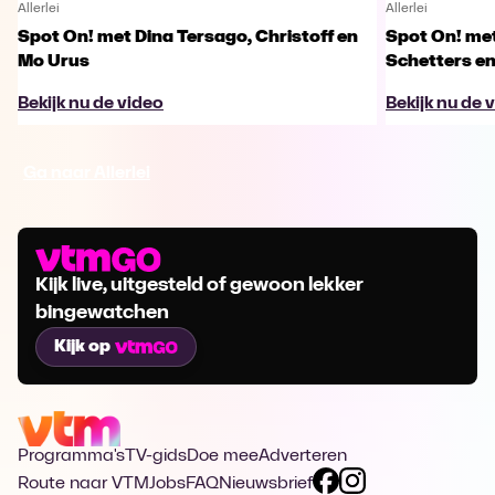
Allerlei
Allerlei
Spot On! met Dina Tersago, Christoff en
Spot On! me
Mo Urus
Schetters en
Bekijk nu de video
Bekijk nu de 
Ga naar Allerlei
Kijk live, uitgesteld of gewoon lekker
bingewatchen
Kijk op
Programma's
TV-gids
Doe mee
Adverteren
Route naar VTM
Jobs
FAQ
Nieuwsbrief