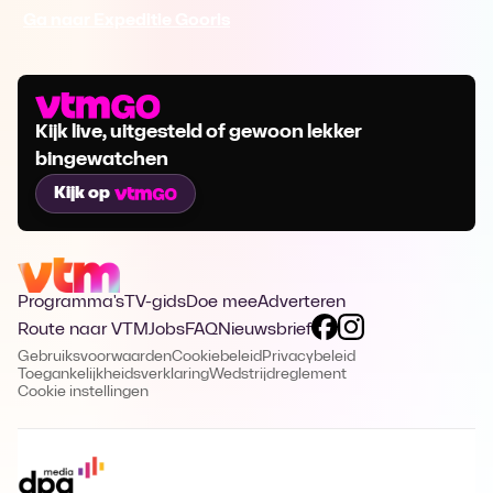
Ga naar Expeditie Gooris
Kijk live, uitgesteld of gewoon lekker
bingewatchen
Kijk op
Programma's
TV-gids
Doe mee
Adverteren
Route naar VTM
Jobs
FAQ
Nieuwsbrief
Gebruiksvoorwaarden
Cookiebeleid
Privacybeleid
Toegankelijkheidsverklaring
Wedstrijdreglement
Cookie instellingen