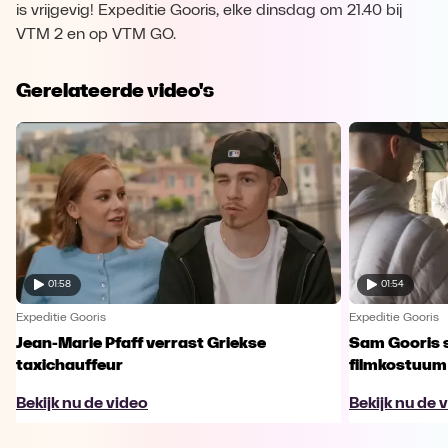
is vrijgevig! Expeditie Gooris, elke dinsdag om 21.40 bij
VTM 2 en op VTM GO.
Gerelateerde video's
01:58
01:54
Expeditie Gooris
Expeditie Gooris
Jean-Marie Pfaff verrast Griekse
Sam Gooris sc
taxichauffeur
filmkostuum
Bekijk nu de video
Bekijk nu de 