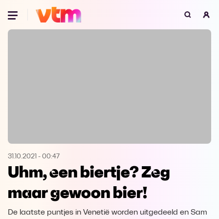
Oeps, browser niet ondersteund
Voor je onze programma's gaat ontdekken,
best je browser updaten of hieronder één
van de ondersteunde browsers
downloaden.
Google Chrome
Download
Firefox
Download
Safari
Download
31.10.2021
-
00:47
Uhm, een biertje? Zeg
Microsoft Edge
Download
maar gewoon bier!
Opera
Download
De laatste puntjes in Venetië worden uitgedeeld en Sam