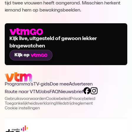
tijd twee vrouwen heeft aangerand. Misschien herkent
iemand hem op bewakingsbeelden.
Kijk live, uitgesteld of gewoon lekker
bingewatchen
Kijk op
Programma's
TV-gids
Doe mee
Adverteren
Route naar VTM
Jobs
FAQ
Nieuwsbrief
Gebruiksvoorwaarden
Cookiebeleid
Privacybeleid
Toegankelijkheidsverklaring
Wedstrijdreglement
Cookie instellingen