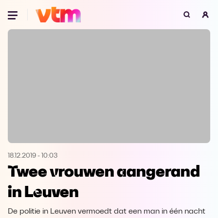
Oeps, browser niet ondersteund
Voor je onze programma's gaat ontdekken,
best je browser updaten of hieronder één
van de ondersteunde browsers
downloaden.
Google Chrome
Download
Firefox
Download
Safari
Download
18.12.2019
-
10:03
Twee vrouwen aangerand
Microsoft Edge
Download
in Leuven
Opera
Download
De politie in Leuven vermoedt dat een man in één nacht