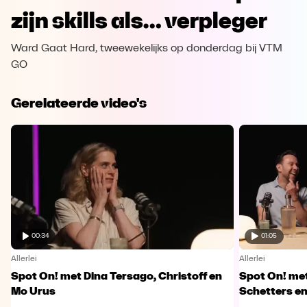
zijn skills als… verpleger
Ward Gaat Hard, tweewekelijks op donderdag bij VTM
GO
Gerelateerde video's
00:34
01:05
Allerlei
Allerlei
Spot On! met Dina Tersago, Christoff en
Spot On! me
Mo Urus
Schetters en