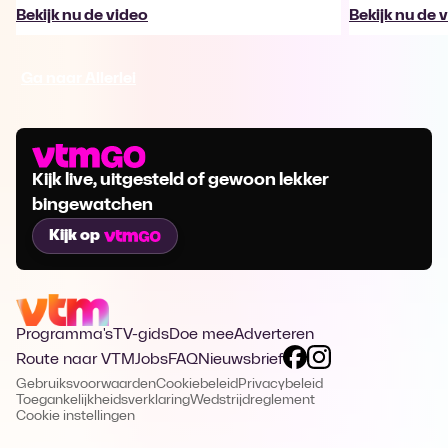
Bekijk nu de video
Bekijk nu de 
Ga naar Allerlei
Kijk live, uitgesteld of gewoon lekker
bingewatchen
Kijk op
Programma's
TV-gids
Doe mee
Adverteren
Route naar VTM
Jobs
FAQ
Nieuwsbrief
Gebruiksvoorwaarden
Cookiebeleid
Privacybeleid
Toegankelijkheidsverklaring
Wedstrijdreglement
Cookie instellingen