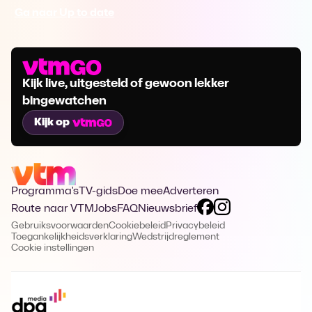
Ga naar Up to date
Kijk live, uitgesteld of gewoon lekker
bingewatchen
Kijk op
Programma's
TV-gids
Doe mee
Adverteren
Route naar VTM
Jobs
FAQ
Nieuwsbrief
Gebruiksvoorwaarden
Cookiebeleid
Privacybeleid
Toegankelijkheidsverklaring
Wedstrijdreglement
Cookie instellingen