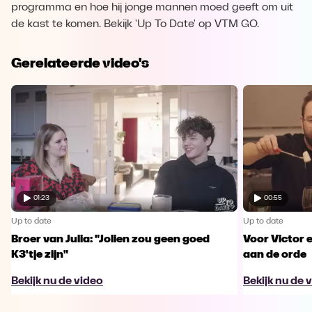
programma en hoe hij jonge mannen moed geeft om uit
de kast te komen. Bekijk 'Up To Date' op VTM GO.
Gerelateerde video's
01:23
00:55
Up to date
Up to date
Broer van Julia: "Jolien zou geen goed
Voor Victor e
K3'tje zijn"
aan de orde
Bekijk nu de video
Bekijk nu de 