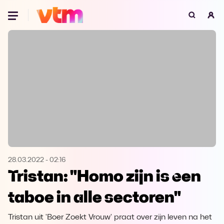
Oeps, browser niet ondersteund
Voor je onze programma's gaat ontdekken,
best je browser updaten of hieronder één
van de ondersteunde browsers
downloaden.
Google Chrome
Download
Firefox
Download
Safari
Download
28.03.2022
-
02:16
Tristan: "Homo zijn is een
Microsoft Edge
Download
taboe in alle sectoren"
Opera
Download
Tristan uit 'Boer Zoekt Vrouw' praat over zijn leven na het