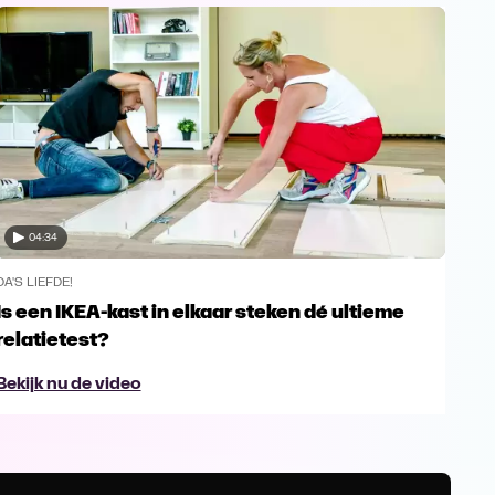
04:34
DA'S LIEFDE!
DA'S 
Is een IKEA-kast in elkaar steken dé ultieme
Wat
relatietest?
bez
Bekijk nu de video
Bek