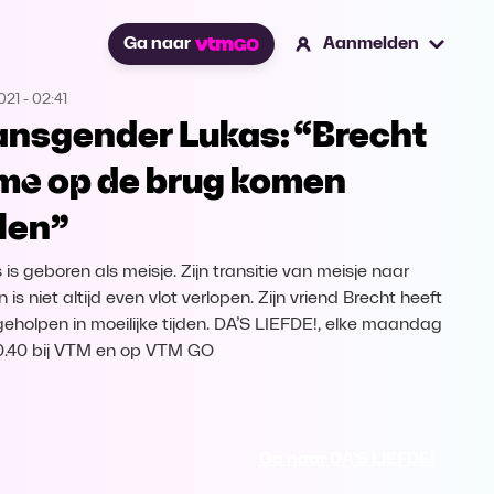
Ga naar
Aanmelden
021
-
02:41
ansgender Lukas: “Brecht
 me op de brug komen
len”
is geboren als meisje. Zijn transitie van meisje naar
 is niet altijd even vlot verlopen. Zijn vriend Brecht heeft
eholpen in moeilijke tijden. DA’S LIEFDE!, elke maandag
.40 bij VTM en op VTM GO
Ga naar DA'S LIEFDE!