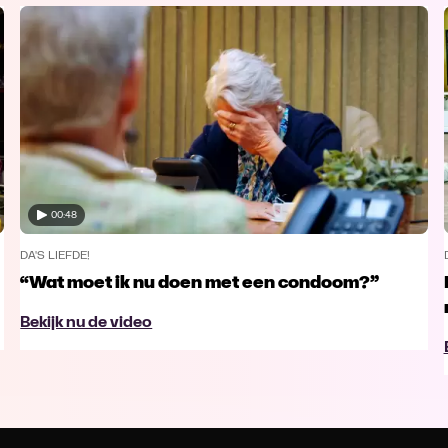
00:48
DA'S LIEFDE!
“Wat moet ik nu doen met een condoom?”
Bekijk nu de video