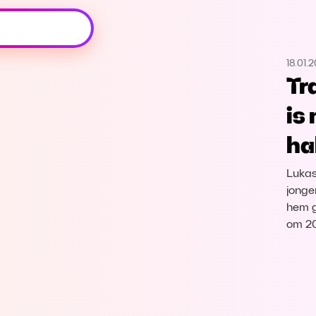
Oeps, browser niet ondersteund
18.01.2
Voor je onze programma's gaat ontdekken,
Tr
best je browser updaten of hieronder één
van de ondersteunde browsers
is
downloaden.
ha
Google Chrome
Download
Lukas 
Firefox
Download
jongen
hem g
om 20
Safari
Download
Microsoft Edge
Download
Opera
Download