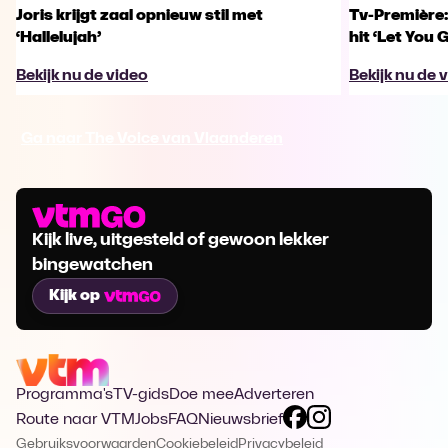
Joris krijgt zaal opnieuw stil met
Tv-Première:
‘Hallelujah’
hit ‘Let You 
Bekijk nu de video
Bekijk nu de 
Ga naar The Voice van Vlaanderen
Kijk live, uitgesteld of gewoon lekker
bingewatchen
Kijk op
Programma's
TV-gids
Doe mee
Adverteren
Route naar VTM
Jobs
FAQ
Nieuwsbrief
Gebruiksvoorwaarden
Cookiebeleid
Privacybeleid