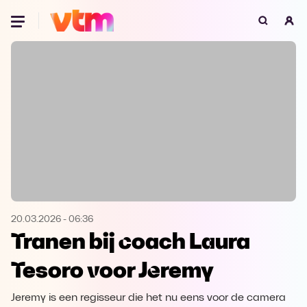
Oeps, browser niet ondersteund
Voor je onze programma's gaat ontdekken,
best je browser updaten of hieronder één
van de ondersteunde browsers
downloaden.
Google Chrome
Download
Firefox
Download
Safari
Download
20.03.2026
-
06:36
Tranen bij coach Laura
Microsoft Edge
Download
Tesoro voor Jeremy
Opera
Download
Jeremy is een regisseur die het nu eens voor de camera