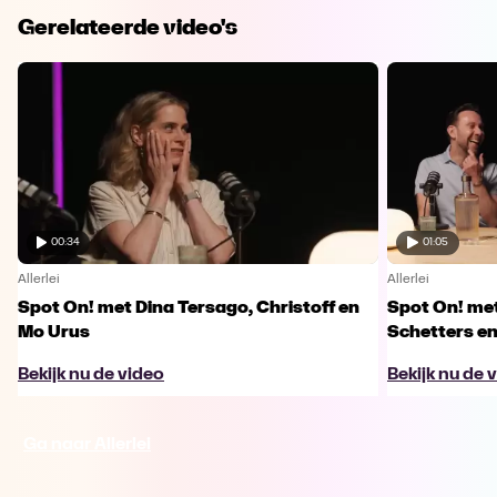
Gerelateerde video's
00:34
01:05
Allerlei
Allerlei
Spot On! met Dina Tersago, Christoff en
Spot On! me
Mo Urus
Schetters en
Bekijk nu de video
Bekijk nu de 
Ga naar Allerlei