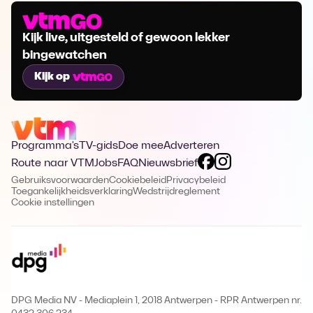
Kijk live, uitgesteld of gewoon lekker
bingewatchen
Kijk op
Programma's
TV-gids
Doe mee
Adverteren
Route naar VTM
Jobs
FAQ
Nieuwsbrief
Gebruiksvoorwaarden
Cookiebeleid
Privacybeleid
Toegankelijkheidsverklaring
Wedstrijdreglement
Cookie instellingen
DPG Media NV - Mediaplein 1, 2018 Antwerpen
-
RPR Antwerpen nr.