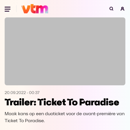
Oeps, browser niet ondersteund
Voor je onze programma's gaat ontdekken,
best je browser updaten of hieronder één
van de ondersteunde browsers
downloaden.
Google Chrome
Download
Firefox
Download
Safari
Download
20.09.2022
-
00:37
Trailer: Ticket To Paradise
Microsoft Edge
Download
Maak kans op een duoticket voor de avant-première van
Opera
Download
Ticket To Paradise.