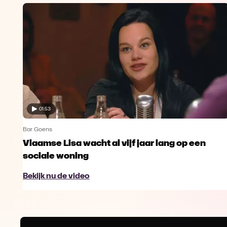
01:53
Bar Goens
Vlaamse Lisa wacht al vijf jaar lang op een
sociale woning
Bekijk nu de video