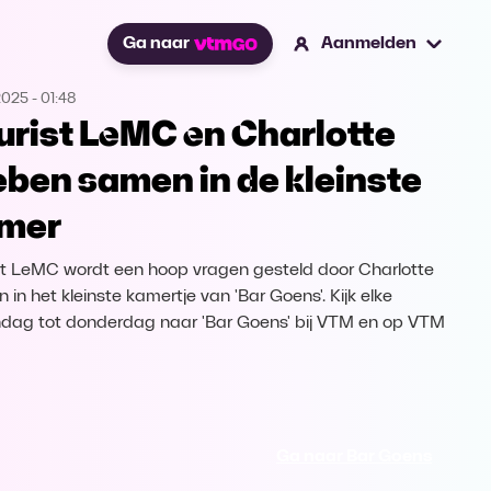
Ga naar
Aanmelden
2025
-
01:48
urist LeMC en Charlotte
eben samen in de kleinste
mer
st LeMC wordt een hoop vragen gesteld door Charlotte
 in het kleinste kamertje van 'Bar Goens'. Kijk elke
ag tot donderdag naar 'Bar Goens' bij VTM en op VTM
Ga naar Bar Goens