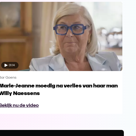
01:14
Bar Goens
Bar 
Marie-Jeanne moedig na verlies van haar man
Nor
Willy Naessens
Ho
Bekijk nu de video
Bek