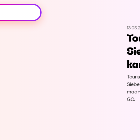
Oeps, browser niet ondersteund
13.05.
Voor je onze programma's gaat ontdekken,
To
best je browser updaten of hieronder één
van de ondersteunde browsers
Si
downloaden.
ka
Google Chrome
Download
Touri
Firefox
Download
Sieben
maand
GO.
Safari
Download
Microsoft Edge
Download
Opera
Download