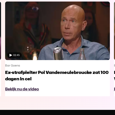
02:45
Bar Goens
Ex-strafpleiter Pol Vandemeulebroucke zat 100
dagen in cel
Bekijk nu de video