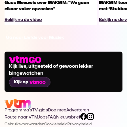
Guus Meeuwis over MAKSIM: "We gaan
MAKSIM toont
elkaar vaker opzoeken"
met ‘Stubbo
Bekijk nu de video
Bekijk nu de 
Ga naar Liefde voor Muziek
Kijk live, uitgesteld of gewoon lekker
bingewatchen
Kijk op
Programma's
TV-gids
Doe mee
Adverteren
Route naar VTM
Jobs
FAQ
Nieuwsbrief
Gebruiksvoorwaarden
Cookiebeleid
Privacybeleid