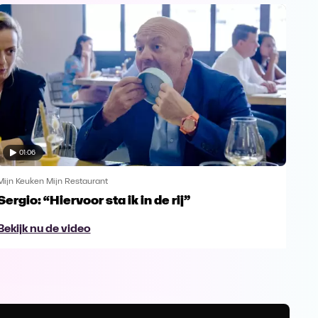
01:06
Mijn Keuken Mijn Restaurant
Mijn 
Sergio: “Hiervoor sta ik in de rij”
Ays
Bekijk nu de video
Bek