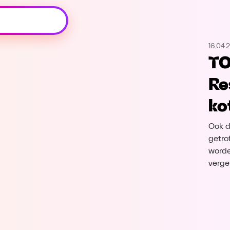
Oeps, browser niet ondersteund
16.04.
Voor je onze programma's gaat ontdekken,
TO
best je browser updaten of hieronder één
van de ondersteunde browsers
Re
downloaden.
ko
Google Chrome
Download
Ook d
Firefox
Download
getro
worde
verge
Safari
Download
Microsoft Edge
Download
Opera
Download