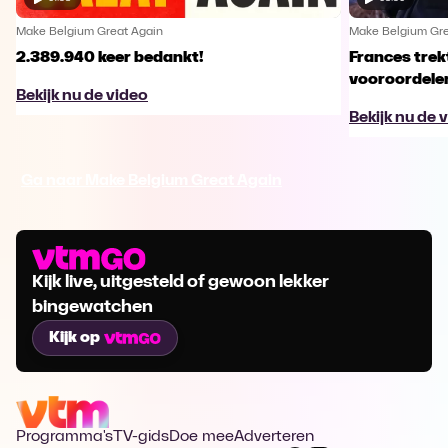
Make Belgium Great Again
Make Belgium Gre
2.389.940 keer bedankt!
Frances trek
vooroordele
Bekijk nu de video
Bekijk nu de 
Ga naar Make Belgium Great Again
Kijk live, uitgesteld of gewoon lekker
bingewatchen
Kijk op
Programma's
TV-gids
Doe mee
Adverteren