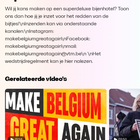
Wil jij kans maken op een superdeluxe bijenhotel? Toon
ons dan hoe jij je inzet voor het redden van de
bijtjes!\nInzenden kan via onderstaande
kanalen:\nInstagram:
makebelgiumgreatagain\nFacebook:
makebelgiumgreatagain\nmail:
makebelgiumgreatagain@vtm.be\n \nHet
wedstrijdregelment kan je hier nalezen.
Gerelateerde video's
01:58
03:50