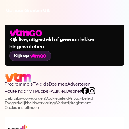
Ga naar Groeten Uit
Kijk live, uitgesteld of gewoon lekker
bingewatchen
Kijk op
Programma's
TV-gids
Doe mee
Adverteren
Route naar VTM
Jobs
FAQ
Nieuwsbrief
Gebruiksvoorwaarden
Cookiebeleid
Privacybeleid
Toegankelijkheidsverklaring
Wedstrijdreglement
Cookie instellingen