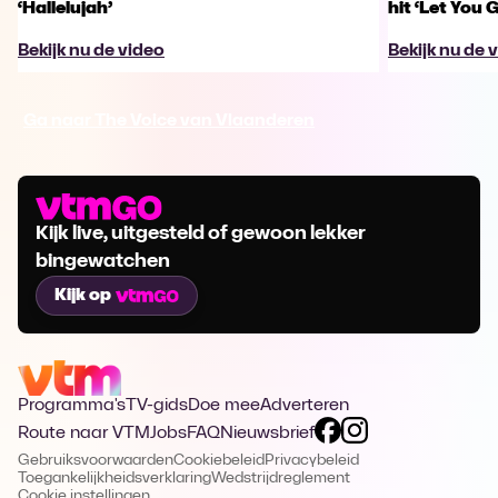
‘Hallelujah’
hit ‘Let You 
Bekijk nu de video
Bekijk nu de 
Ga naar The Voice van Vlaanderen
Kijk live, uitgesteld of gewoon lekker
bingewatchen
Kijk op
Programma's
TV-gids
Doe mee
Adverteren
Route naar VTM
Jobs
FAQ
Nieuwsbrief
Gebruiksvoorwaarden
Cookiebeleid
Privacybeleid
Toegankelijkheidsverklaring
Wedstrijdreglement
Cookie instellingen