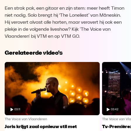
Een strak pak, een gitaar en zijn stem: meer heeft Timon
niet nodig. Solo brengt hij ‘The Loneliest’ van Måneskin.
Hij verovert alvast alle harten, maar verovert hij ook een
plekje in de volgende liveshow? Kijk 'The Voice van
Vlaanderen' bij VTM en op VTM GO.
Gerelateerde video's
03:11
03:42
The Voice van Vlaanderen
The Voice van Vl
Joris krijgt zaal opnieuw stil met
Tv-Première: