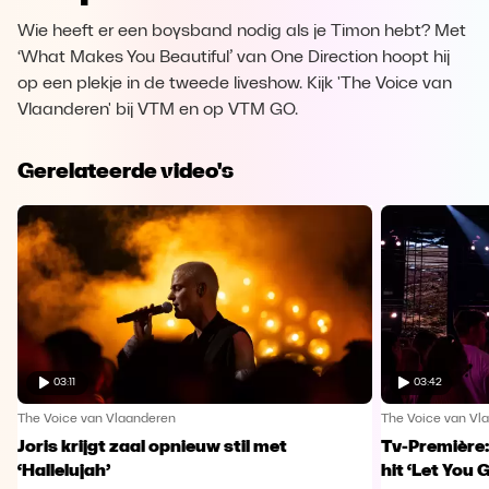
Wie heeft er een boysband nodig als je Timon hebt? Met
‘What Makes You Beautiful’ van One Direction hoopt hij
op een plekje in de tweede liveshow. Kijk 'The Voice van
Vlaanderen' bij VTM en op VTM GO.
Gerelateerde video's
03:11
03:42
The Voice van Vlaanderen
The Voice van Vl
Joris krijgt zaal opnieuw stil met
Tv-Première:
‘Hallelujah’
hit ‘Let You 