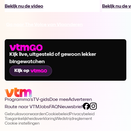
Bekijk nu de video
Bekijk nu de 
Ga naar The Voice van Vlaanderen
Kijk live, uitgesteld of gewoon lekker
bingewatchen
Kijk op
Programma's
TV-gids
Doe mee
Adverteren
Route naar VTM
Jobs
FAQ
Nieuwsbrief
Gebruiksvoorwaarden
Cookiebeleid
Privacybeleid
Toegankelijkheidsverklaring
Wedstrijdreglement
Cookie instellingen