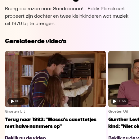
Breng die rozen naar Sandraaaaa!... Eddy Planckaert
probeert zijn dochter en twee kleinkinderen wat muziek
uit 1970 bij te brengen.
Gerelateerde video's
01:51
00:56
Groeten Uit
Groeten Uit
Terug naar 1992: "Massa's casettetjes
Gunther Levi
met halve nummers op"
kind: "Niet o
Bekijk nu de video
Bekijk nu de 