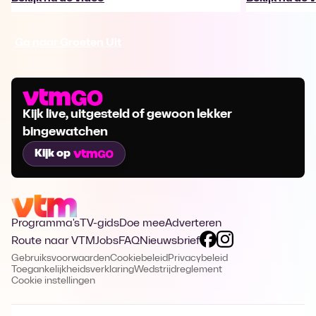
Ga naar Groeten Uit
Kijk live, uitgesteld of gewoon lekker
bingewatchen
Kijk op
Programma's
TV-gids
Doe mee
Adverteren
Route naar VTM
Jobs
FAQ
Nieuwsbrief
Gebruiksvoorwaarden
Cookiebeleid
Privacybeleid
Toegankelijkheidsverklaring
Wedstrijdreglement
Cookie instellingen