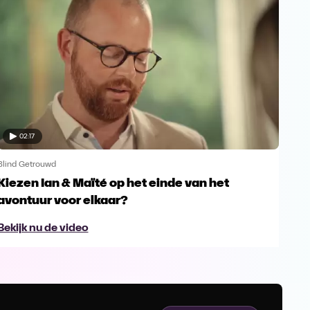
02:17
Blind Getrouwd
Blin
Kiezen Ian & Maïté op het einde van het
Ga 
avontuur voor elkaar?
en s
Bekijk nu de video
Bek