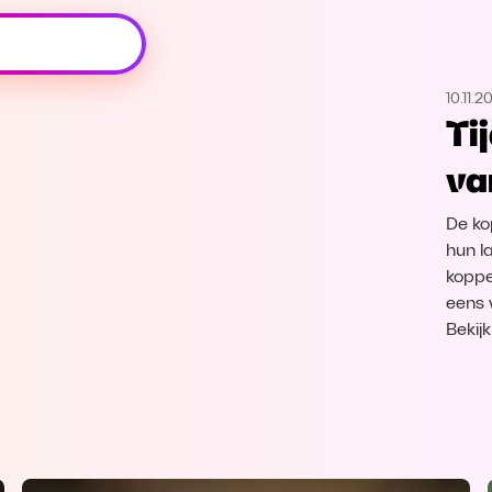
Oeps, browser niet ondersteund
10.11.2
Voor je onze programma's gaat ontdekken,
Ti
best je browser updaten of hieronder één
van de ondersteunde browsers
va
downloaden.
De ko
Google Chrome
Download
hun l
koppe
Firefox
Download
eens 
Bekij
Safari
Download
Microsoft Edge
Download
Opera
Download