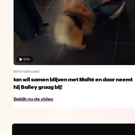
01:10
Blind Getrouwd
Ian wil samen blijven met Maïté en daar neemt
hij Bailey graag bij!
Bekijk nu de video