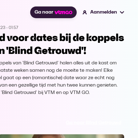
Ga naar
Aanmelden
023
-
01:57
jd voor dates bij de koppels
n 'Blind Getrouwd'!
ppels van 'Blind Getrouwd' halen alles uit de kast om
aatste weken samen nog de moeite te maken! Elke
l gaat op een (romantische) date waar ze echt nog
van een gezellige tijd met hun twee kunnen genieten.
k 'Blind Getrouwd' bij VTM en op VTM GO.
Ga naar Blind Getrouwd