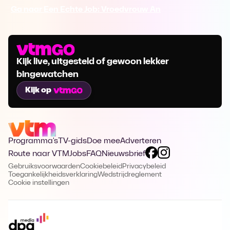
Ga naar Een Echte Job: Vroedvrouw An
Kijk live, uitgesteld of gewoon lekker
bingewatchen
Kijk op
Programma's
TV-gids
Doe mee
Adverteren
Route naar VTM
Jobs
FAQ
Nieuwsbrief
Gebruiksvoorwaarden
Cookiebeleid
Privacybeleid
Toegankelijkheidsverklaring
Wedstrijdreglement
Cookie instellingen