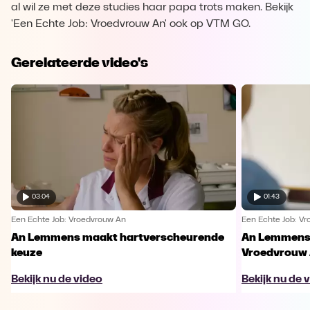
al wil ze met deze studies haar papa trots maken. Bekijk
'Een Echte Job: Vroedvrouw An' ook op VTM GO.
Gerelateerde video's
03:04
01:43
Een Echte Job: Vroedvrouw An
Een Echte Job: V
An Lemmens maakt hartverscheurende
An Lemmens i
keuze
Vroedvrouw 
Bekijk nu de video
Bekijk nu de 