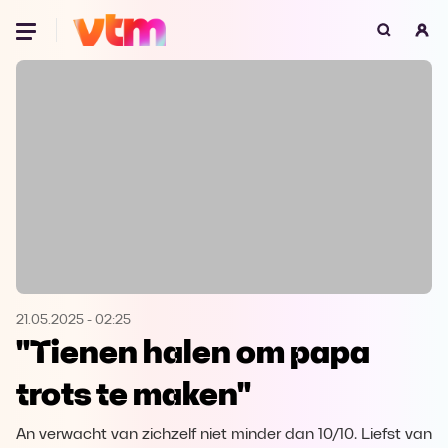
Oeps, browser niet ondersteund
Voor je onze programma's gaat ontdekken,
best je browser updaten of hieronder één
van de ondersteunde browsers
downloaden.
Google Chrome
Download
Firefox
Download
Safari
Download
21.05.2025
-
02:25
"Tienen halen om papa
Microsoft Edge
Download
trots te maken"
Opera
Download
An verwacht van zichzelf niet minder dan 10/10. Liefst van