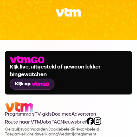
Kijk live, uitgesteld of gewoon lekker
bingewatchen
Kijk op
Programma's
TV-gids
Doe mee
Adverteren
Route naar VTM
Jobs
FAQ
Nieuwsbrief
Gebruiksvoorwaarden
Cookiebeleid
Privacybeleid
Toegankelijkheidsverklaring
Wedstrijdreglement