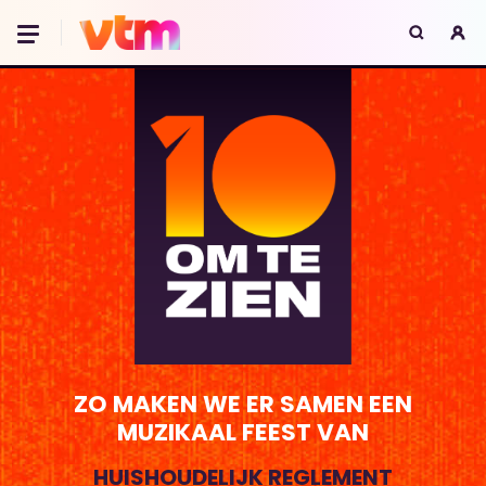
Oeps, browser niet ondersteund
Voor je onze programma's gaat ontdekken,
best je browser updaten of hieronder één
van de ondersteunde browsers
downloaden.
Google Chrome
Download
Firefox
Download
Safari
Download
Microsoft Edge
Download
Opera
Download