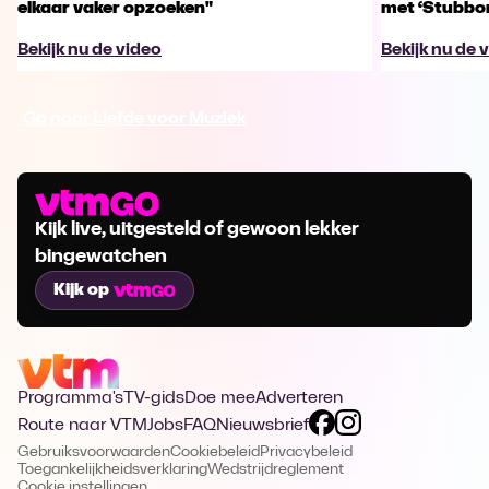
elkaar vaker opzoeken"
met ‘Stubbo
Bekijk nu de video
Bekijk nu de 
Ga naar Liefde voor Muziek
Kijk live, uitgesteld of gewoon lekker
bingewatchen
Kijk op
Programma's
TV-gids
Doe mee
Adverteren
Route naar VTM
Jobs
FAQ
Nieuwsbrief
Gebruiksvoorwaarden
Cookiebeleid
Privacybeleid
Toegankelijkheidsverklaring
Wedstrijdreglement
Cookie instellingen