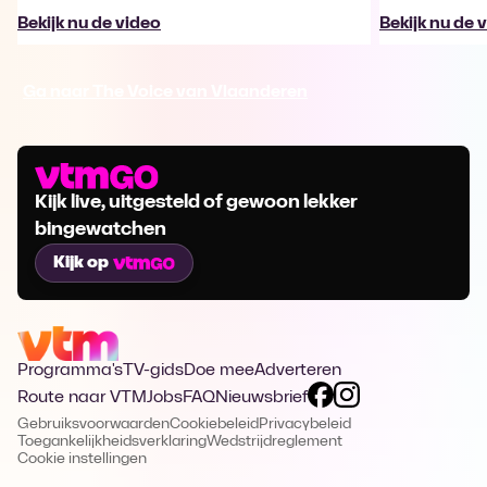
Bekijk nu de video
Bekijk nu de 
Ga naar The Voice van Vlaanderen
Kijk live, uitgesteld of gewoon lekker
bingewatchen
Kijk op
Programma's
TV-gids
Doe mee
Adverteren
Route naar VTM
Jobs
FAQ
Nieuwsbrief
Gebruiksvoorwaarden
Cookiebeleid
Privacybeleid
Toegankelijkheidsverklaring
Wedstrijdreglement
Cookie instellingen