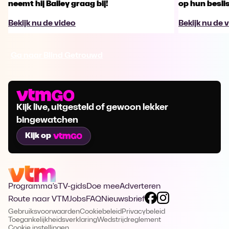
neemt hij Bailey graag bij!
op hun besl
Bekijk nu de video
Bekijk nu de 
Ga naar Blind Getrouwd
Kijk live, uitgesteld of gewoon lekker
bingewatchen
Kijk op
Programma's
TV-gids
Doe mee
Adverteren
Route naar VTM
Jobs
FAQ
Nieuwsbrief
Gebruiksvoorwaarden
Cookiebeleid
Privacybeleid
Toegankelijkheidsverklaring
Wedstrijdreglement
Cookie instellingen