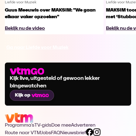
Liefde voor Muziek
Liefde voor Muzie
Guus Meeuwis over MAKSIM: "We gaan
MAKSIM toont
elkaar vaker opzoeken"
met ‘Stubbo
Bekijk nu de video
Bekijk nu de 
Ga naar Liefde voor Muziek
Kijk live, uitgesteld of gewoon lekker
bingewatchen
Kijk op
Programma's
TV-gids
Doe mee
Adverteren
Route naar VTM
Jobs
FAQ
Nieuwsbrief