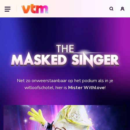
Oeps, browser niet ondersteund
Voor je onze programma's gaat ontdekken,
best je browser updaten of hieronder één
van de ondersteunde browsers
downloaden.
Google Chrome
Download
Firefox
Download
Safari
Download
Microsoft Edge
Download
Opera
Download