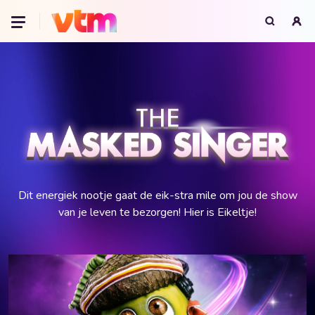
Oeps, browser niet ondersteund
Voor je onze programma's gaat ontdekken,
best je browser updaten of hieronder één
van de ondersteunde browsers
downloaden.
Google Chrome
Download
Firefox
Download
Safari
Download
Microsoft Edge
Download
Opera
Download