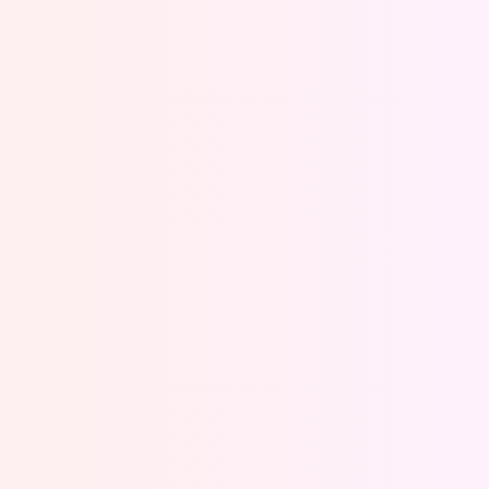
Oeps, browser niet ondersteund
Voor je onze programma's gaat ontdekken,
best je browser updaten of hieronder één
van de ondersteunde browsers
downloaden.
Google Chrome
Download
Firefox
Download
Safari
Download
Microsoft Edge
Download
Opera
Download