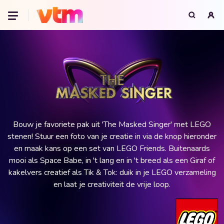
Oeps, browser niet ondersteund
Voor je onze programma's gaat ontdekken,
best je browser updaten of hieronder één
van de ondersteunde browsers
downloaden.
Google Chrome
Download
Firefox
Download
Safari
Download
Microsoft Edge
Download
Opera
Download