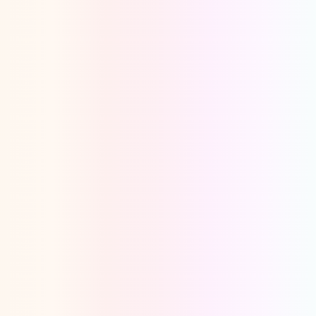
Oeps, browser niet ondersteund
Voor je onze programma's gaat ontdekken,
best je browser updaten of hieronder één
van de ondersteunde browsers
downloaden.
Google Chrome
Download
Firefox
Download
Safari
Download
Microsoft Edge
Download
Opera
Download