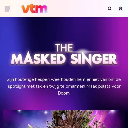
Oeps, browser niet ondersteund
Voor je onze programma's gaat ontdekken,
best je browser updaten of hieronder één
van de ondersteunde browsers
downloaden.
Google Chrome
Download
Firefox
Download
Safari
Download
Microsoft Edge
Download
Opera
Download