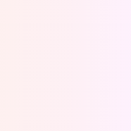
Oeps, browser niet ondersteund
Voor je onze programma's gaat ontdekken,
best je browser updaten of hieronder één
van de ondersteunde browsers
downloaden.
Google Chrome
Download
Firefox
Download
Safari
Download
Microsoft Edge
Download
Opera
Download