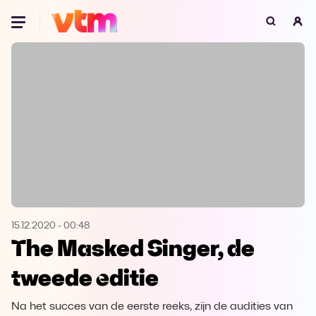
Oeps, browser niet ondersteund
Voor je onze programma's gaat ontdekken,
best je browser updaten of hieronder één
van de ondersteunde browsers
downloaden.
Google Chrome
Download
Firefox
Download
Safari
Download
15.12.2020
-
00:48
The Masked Singer, de
Microsoft Edge
Download
tweede editie
Opera
Download
Na het succes van de eerste reeks, zijn de audities van