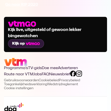
Ga naar RIP 2020
Kijk live, uitgesteld of gewoon lekker
bingewatchen
Kijk op
Programma's
TV-gids
Doe mee
Adverteren
Route naar VTM
Jobs
FAQ
Nieuwsbrief
Gebruiksvoorwaarden
Cookiebeleid
Privacybeleid
Toegankelijkheidsverklaring
Wedstrijdreglement
Cookie instellingen