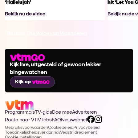
‘Hallelujah’
hit ‘Let You 
Bekijk nu de video
Bekijk nu de 
Ga naar The Voice van Vlaanderen
Kijk live, uitgesteld of gewoon lekker
bingewatchen
Kijk op
Programma's
TV-gids
Doe mee
Adverteren
Route naar VTM
Jobs
FAQ
Nieuwsbrief
Gebruiksvoorwaarden
Cookiebeleid
Privacybeleid
Toegankelijkheidsverklaring
Wedstrijdreglement
Cookie instellingen