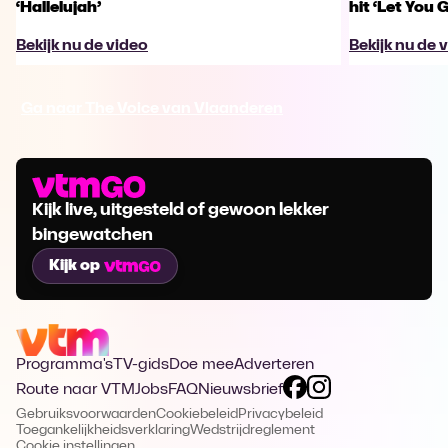
‘Hallelujah’
hit ‘Let You 
Bekijk nu de video
Bekijk nu de 
Ga naar The Voice van Vlaanderen
Kijk live, uitgesteld of gewoon lekker
bingewatchen
Kijk op
Programma's
TV-gids
Doe mee
Adverteren
Route naar VTM
Jobs
FAQ
Nieuwsbrief
Gebruiksvoorwaarden
Cookiebeleid
Privacybeleid
Toegankelijkheidsverklaring
Wedstrijdreglement
Cookie instellingen