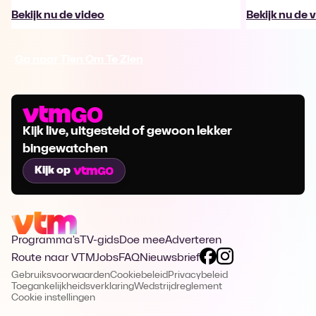
Bekijk nu de video
Bekijk nu de 
Ga naar Tien Om Te Zien
Kijk live, uitgesteld of gewoon lekker
bingewatchen
Kijk op
Programma's
TV-gids
Doe mee
Adverteren
Route naar VTM
Jobs
FAQ
Nieuwsbrief
Gebruiksvoorwaarden
Cookiebeleid
Privacybeleid
Toegankelijkheidsverklaring
Wedstrijdreglement
Cookie instellingen