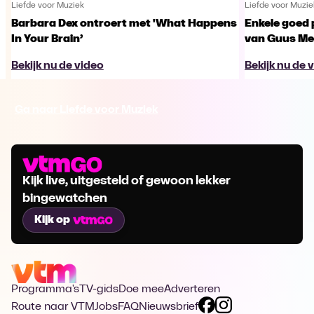
Liefde voor Muziek
Liefde voor Muzie
Barbara Dex ontroert met 'What Happens
Enkele goed 
In Your Brain’
van Guus Me
Bekijk nu de video
Bekijk nu de 
Ga naar Liefde voor Muziek
Kijk live, uitgesteld of gewoon lekker
bingewatchen
Kijk op
Programma's
TV-gids
Doe mee
Adverteren
Route naar VTM
Jobs
FAQ
Nieuwsbrief