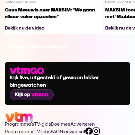
Liefde voor Muziek
Liefde voor Muzie
Guus Meeuwis over MAKSIM: "We gaan
MAKSIM toont
elkaar vaker opzoeken"
met ‘Stubbo
Bekijk nu de video
Bekijk nu de 
Ga naar Liefde voor Muziek
Kijk live, uitgesteld of gewoon lekker
bingewatchen
Kijk op
Programma's
TV-gids
Doe mee
Adverteren
Route naar VTM
Jobs
FAQ
Nieuwsbrief