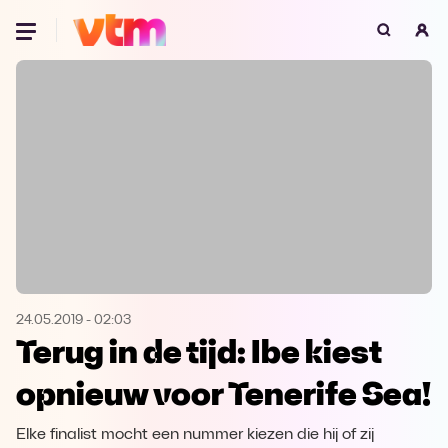
Oeps, browser niet ondersteund
Voor je onze programma's gaat ontdekken,
best je browser updaten of hieronder één
van de ondersteunde browsers
downloaden.
Google Chrome
Download
Firefox
Download
Safari
Download
24.05.2019
-
02:03
Terug in de tijd: Ibe kiest
Microsoft Edge
Download
opnieuw voor Tenerife Sea!
Opera
Download
Elke finalist mocht een nummer kiezen die hij of zij