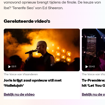
vanavond opnieuw brengt tijdens de finale. De keuze van
Ibe? ‘Tenerife Sea’ van Ed Sheeran.
Gerelateerde video's
03:11
03:42
The Voice van Vlaanderen
The Voice van Vl
Joris krijgt zaal opnieuw stil met
Tv-Première:
‘Hallelujah’
hit ‘Let You 
Bekijk nu de video
Bekijk nu de 