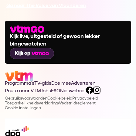
Ga naar The Voice van Vlaanderen
Kijk live, uitgesteld of gewoon lekker
bingewatchen
Kijk op
Programma's
TV-gids
Doe mee
Adverteren
Route naar VTM
Jobs
FAQ
Nieuwsbrief
Gebruiksvoorwaarden
Cookiebeleid
Privacybeleid
Toegankelijkheidsverklaring
Wedstrijdreglement
Cookie instellingen