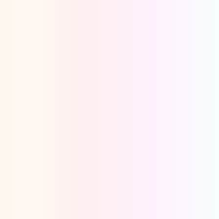
Oeps, browser niet ondersteund
Voor je onze programma's gaat ontdekken,
best je browser updaten of hieronder één
van de ondersteunde browsers
downloaden.
Google Chrome
Download
Firefox
Download
Safari
Download
Microsoft Edge
Download
Opera
Download