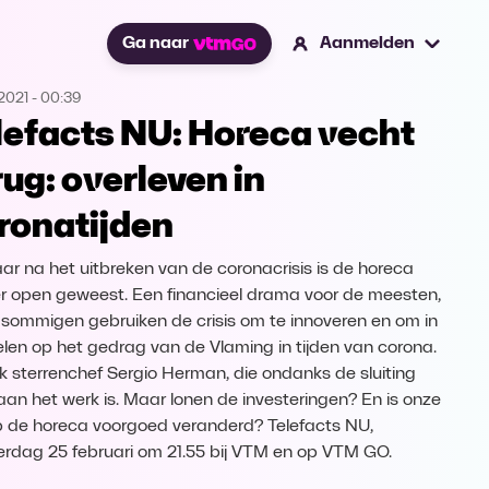
Ga naar
Aanmelden
2021
-
00:39
lefacts NU: Horeca vecht
rug: overleven in
ronatijden
aar na het uitbreken van de coronacrisis is de horeca
 open geweest. Een financieel drama voor de meesten,
sommigen gebruiken de crisis om te innoveren en om in
elen op het gedrag van de Vlaming in tijden van corona.
k sterrenchef Sergio Herman, die ondanks de sluiting
aan het werk is. Maar lonen de investeringen? En is onze
op de horeca voorgoed veranderd? Telefacts NU,
rdag 25 februari om 21.55 bij VTM en op VTM GO.