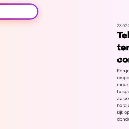
Oeps, browser niet ondersteund
23.02.
Voor je onze programma's gaat ontdekken,
Te
best je browser updaten of hieronder één
van de ondersteunde browsers
te
downloaden.
co
Google Chrome
Download
Een j
Firefox
Download
amper
maar 
te sp
Safari
Download
Zo oo
hard 
Microsoft Edge
Download
kijk 
donde
Opera
Download