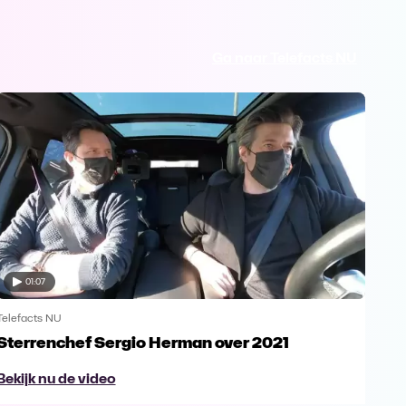
Ga naar Telefacts NU
01:07
Telefacts NU
Tele
Sterrenchef Sergio Herman over 2021
Tel
gel
Bekijk nu de video
Bek