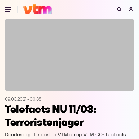
Oeps, browser niet ondersteund
Voor je onze programma's gaat ontdekken,
best je browser updaten of hieronder één
van de ondersteunde browsers
downloaden.
Google Chrome
Download
Firefox
Download
Safari
Download
09.03.2021
-
00:38
Telefacts NU 11/03:
Microsoft Edge
Download
Terroristenjager
Opera
Download
Donderdag 11 maart bij VTM en op VTM GO: Telefacts