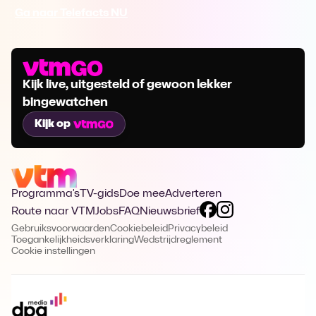
Ga naar Telefacts NU
Kijk live, uitgesteld of gewoon lekker
bingewatchen
Kijk op
Programma's
TV-gids
Doe mee
Adverteren
Route naar VTM
Jobs
FAQ
Nieuwsbrief
Gebruiksvoorwaarden
Cookiebeleid
Privacybeleid
Toegankelijkheidsverklaring
Wedstrijdreglement
Cookie instellingen