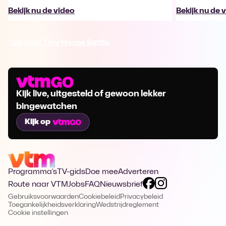
Bekijk nu de video
Bekijk nu de 
Ga naar Tiny House Battle
Kijk live, uitgesteld of gewoon lekker
bingewatchen
Kijk op
Programma's
TV-gids
Doe mee
Adverteren
Route naar VTM
Jobs
FAQ
Nieuwsbrief
Gebruiksvoorwaarden
Cookiebeleid
Privacybeleid
Toegankelijkheidsverklaring
Wedstrijdreglement
Cookie instellingen